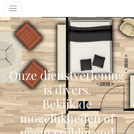
Onze dienstverlening
is divers.
Bekijk de
mogelijkheden of
neem vrijblijvend