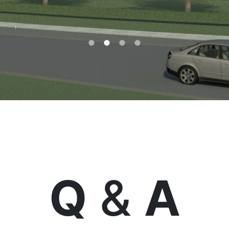
Q
&
A