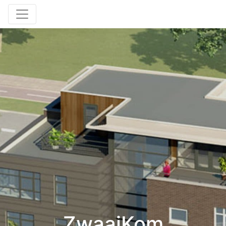
ZwaaiKom